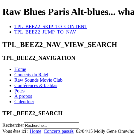
Raw Blues Paris
Alt-blues... wh
TPL_BEEZ2_SKIP_TO_CONTENT
TPL_BEEZ2_JUMP_TO_NAV
TPL_BEEZ2_NAV_VIEW_SEARCH
TPL_BEEZ2_NAVIGATION
Home
Concerts du Ratel
Raw Sounds Movie Club
Conférences & blablas
Potes
À propos
Calendrier
TPL_BEEZ2_SEARCH
Rechercher
Vous êtes ici :
Home
Concerts passés
02/04/15 Molly Gene Onewh