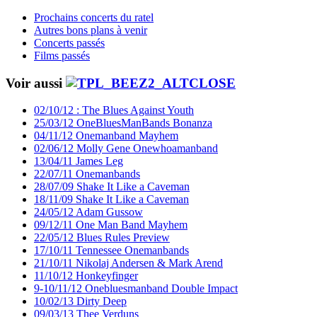
Prochains concerts du ratel
Autres bons plans à venir
Concerts passés
Films passés
Voir aussi
02/10/12 : The Blues Against Youth
25/03/12 OneBluesManBands Bonanza
04/11/12 Onemanband Mayhem
02/06/12 Molly Gene Onewhoamanband
13/04/11 James Leg
22/07/11 Onemanbands
28/07/09 Shake It Like a Caveman
18/11/09 Shake It Like a Caveman
24/05/12 Adam Gussow
09/12/11 One Man Band Mayhem
22/05/12 Blues Rules Preview
17/10/11 Tennessee Onemanbands
21/10/11 Nikolaj Andersen & Mark Arend
11/10/12 Honkeyfinger
9-10/11/12 Onebluesmanband Double Impact
10/02/13 Dirty Deep
09/03/13 Thee Verduns