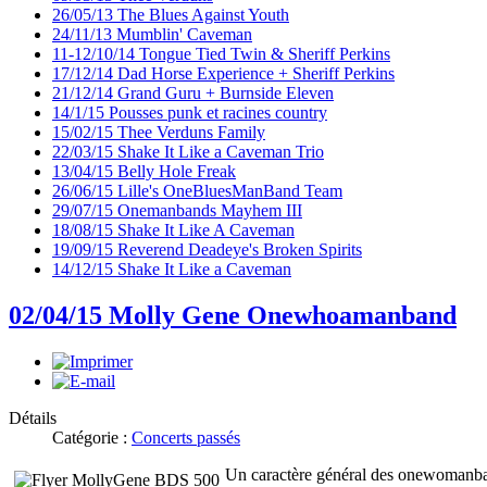
26/05/13 The Blues Against Youth
24/11/13 Mumblin' Caveman
11-12/10/14 Tongue Tied Twin & Sheriff Perkins
17/12/14 Dad Horse Experience + Sheriff Perkins
21/12/14 Grand Guru + Burnside Eleven
14/1/15 Pousses punk et racines country
15/02/15 Thee Verduns Family
22/03/15 Shake It Like a Caveman Trio
13/04/15 Belly Hole Freak
26/06/15 Lille's OneBluesManBand Team
29/07/15 Onemanbands Mayhem III
18/08/15 Shake It Like A Caveman
19/09/15 Reverend Deadeye's Broken Spirits
14/12/15 Shake It Like a Caveman
02/04/15 Molly Gene Onewhoamanband
Détails
Catégorie :
Concerts passés
Un caractère général des onewomanbands