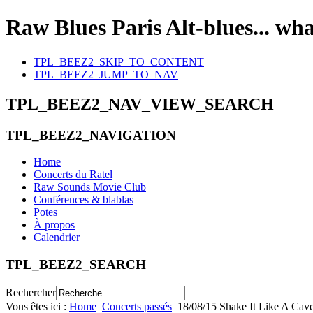
Raw Blues Paris
Alt-blues... wh
TPL_BEEZ2_SKIP_TO_CONTENT
TPL_BEEZ2_JUMP_TO_NAV
TPL_BEEZ2_NAV_VIEW_SEARCH
TPL_BEEZ2_NAVIGATION
Home
Concerts du Ratel
Raw Sounds Movie Club
Conférences & blablas
Potes
À propos
Calendrier
TPL_BEEZ2_SEARCH
Rechercher
Vous êtes ici :
Home
Concerts passés
18/08/15 Shake It Like A Ca